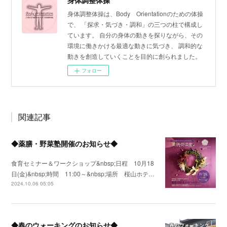
身体調整体操
身体調整体操は、Body Orientationのための体操
で、 「探求・気づき・調和」の三つの柱で構成し
ています。 自分の身体の動きを探りながら、その
環境に働きかける最適な動きに気づき、 調和的な
動きを創造していくことを目的に創られました。
フォロー
関連記事
◆薬膳・野菜塾開催のお知らせ◆
食育セミナー＆ワークショップ&nbsp;日程 10月18
日(金)&nbsp;時間 11:00～&nbsp;場所 桜山ホテ…
2024.10.06 05:05
◆春のウォーキングのお知らせ◆