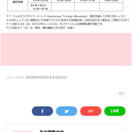
トピック
(
10
)
身体調整体操指導者養成講座
(
3
)